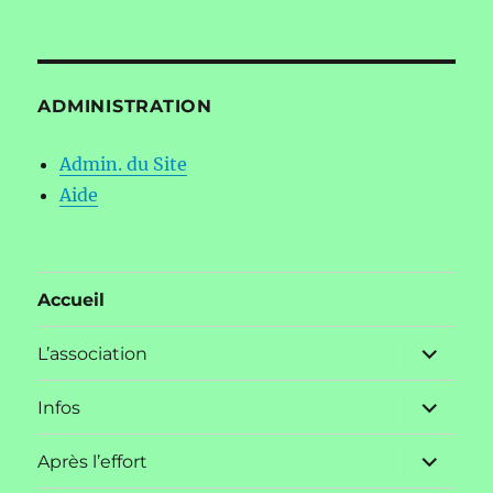
ADMINISTRATION
Admin. du Site
Aide
Accueil
ouvrir
L’association
le
sous-
menu
ouvrir
Infos
le
sous-
menu
ouvrir
Après l’effort
le
sous-