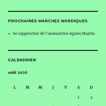
PROCHAINES MARCHES NORDIQUES
Se rapprocher de l'animatrice Agnès Martin
CALENDRIER
août 2026
L
M
M
J
V
S
D
1
2