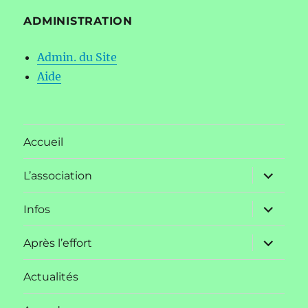
ADMINISTRATION
Admin. du Site
Aide
Accueil
ouvrir
L’association
le
sous-
menu
ouvrir
Infos
le
sous-
menu
ouvrir
Après l’effort
le
sous-
menu
Actualités