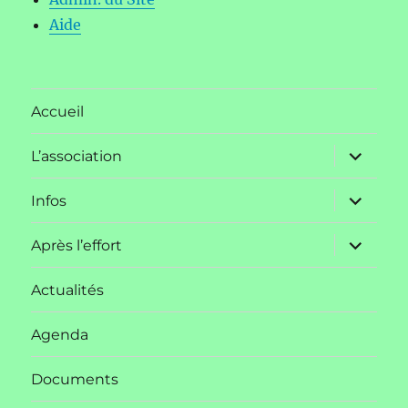
Aide
Accueil
ouvrir
L’association
le
sous-
menu
ouvrir
Infos
le
sous-
menu
ouvrir
Après l’effort
le
sous-
menu
Actualités
Agenda
Documents