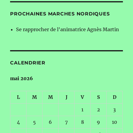
PROCHAINES MARCHES NORDIQUES
Se rapprocher de l'animatrice Agnès Martin
CALENDRIER
mai 2026
L
M
M
J
V
S
D
1
2
3
4
5
6
7
8
9
10