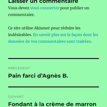
Laisser un commentaire
Vous devez
vous connecter
pour publier un
commentaire.
Ce site utilise Akismet pour réduire les
indésirables.
En savoir plus sur la façon dont les
données de vos commentaires sont traitées
.
Navigation
PRÉCÉDENT
de
Pain farci d’Agnès B.
Publication
précédente :
l’article
SUIVANT
Fondant à la crème de marron
Publication