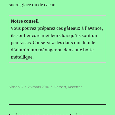
sucre glace ou de cacao.
Notre conseil
Vous pouvez préparez ces gâteaux à l’avance,
ils sont encore meilleurs lorsqu’ils sont un
peu rassis. Conservez-les dans une feuille
d’aluminium ménager ou dans une boite
métallique.
Auteur
Publié
Catégories
Simon G
26 mars 2016
Dessert
,
Recettes
le