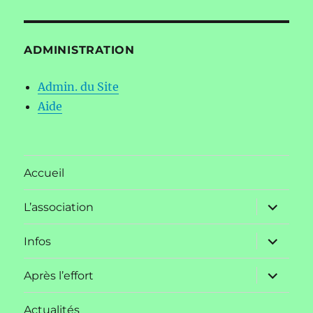
ADMINISTRATION
Admin. du Site
Aide
Accueil
ouvrir
L’association
le
sous-
menu
ouvrir
Infos
le
sous-
menu
ouvrir
Après l’effort
le
sous-
menu
Actualités